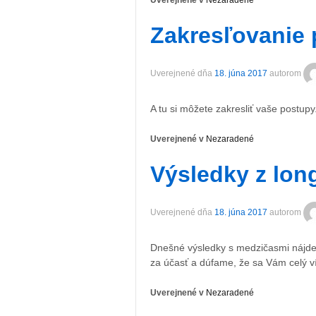
Uverejnené v
Nezaradené
Zakresľovanie
Uverejnené dňa
18. júna 2017
autorom
A tu si môžete zakresliť vaše postupy
Uverejnené v
Nezaradené
Výsledky z lon
Uverejnené dňa
18. júna 2017
autorom
Dnešné výsledky s medzičasmi nájdet
za účasť a dúfame, že sa Vám celý ví
Uverejnené v
Nezaradené