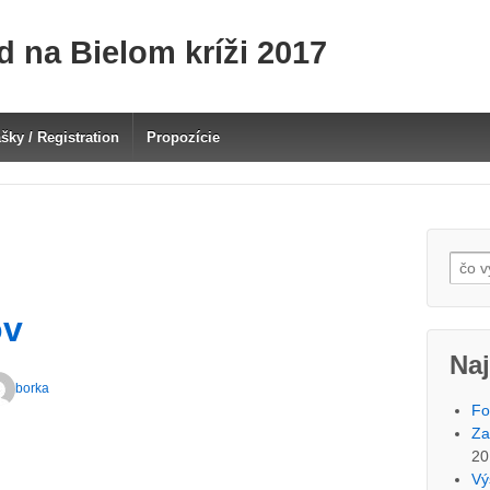
d na Bielom kríži 2017
ášky / Registration
Propozície
Searc
ov
Naj
borka
Fo
Za
20
Vý