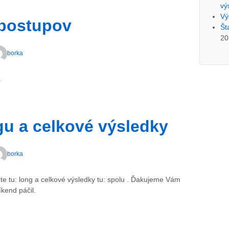
vý
Vý
 postupov
Št
20
borka
.
gu a celkové výsledky
borka
e tu: long a celkové výsledky tu: spolu . Ďakujeme Vám
kend páčil.