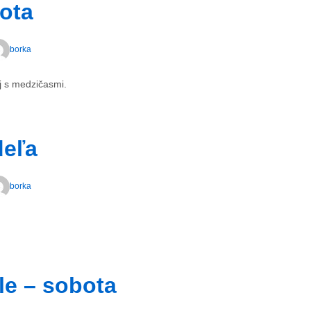
ota
borka
j s medzičasmi.
deľa
borka
le – sobota