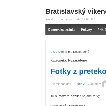
Bratislavský víken
Preteky v orientačnom behu 17.6.-18.6.
Domovská stránka
Pokyny
Prihl
Úvod
›
Archív pre Nezaradené
Kategória: Nezaradené
Fotky z pretek
Uverejnené dňa
18. júna 2017
autorom
Tu si môžete pozrieť nejaké fotky.