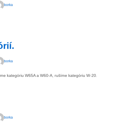
borka
rií.
borka
eme kategóriu W65A a W60-A, rušíme kategóriu W-20.
borka